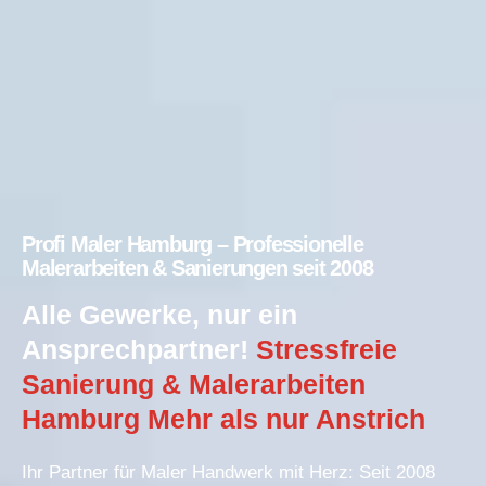
Profi Maler Hamburg – Professionelle
Malerarbeiten & Sanierungen seit 2008
Alle Gewerke, nur ein
Ansprechpartner!
Stressfreie
Sanierung & Malerarbeiten
Hamburg Mehr als nur Anstrich
Ihr Partner für Maler Handwerk mit Herz: Seit 2008