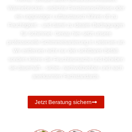
Wärmebrücken, undichte Fensteranschlüsse oder
ein ungünstiger Luftaustausch führen oft zu
Feuchtigkeit – und damit zu idealen Bedingungen
für Schimmel. Genau hier setzt unsere
professionelle Schimmelsanierung in Uetersen an:
Wir entfernen nicht nur den sichtbaren Befall,
sondern klären die Feuchteursache und beheben
sie dauerhaft – sicher, nachvollziehbar und nach
anerkannten Fachstandards.
Jetzt Beratung sichern