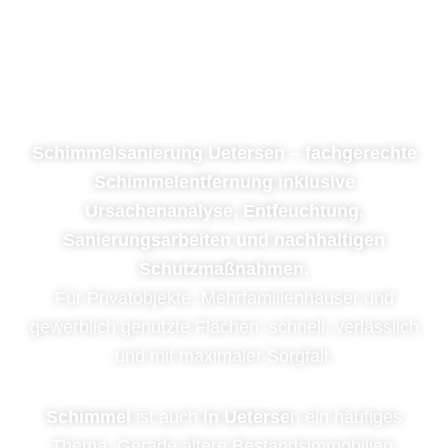
Schimmelsanierung
Uetersen
Schimmelsanierung Uetersen – fachgerechte
Schimmelentfernung inklusive
Ursachenanalyse, Entfeuchtung,
Sanierungsarbeiten und nachhaltigen
Schutzmaßnahmen.
Für Privatobjekte, Mehrfamilienhäuser und
gewerblich genutzte Flächen: schnell, verlässlich
und mit maximaler Sorgfalt.
Schimmel
ist auch
in Ueterse
n ein häufiges
Thema. Gerade ältere Bestandsimmobilien,