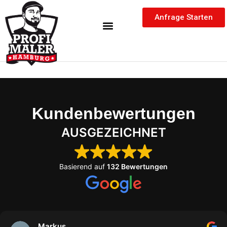
Inhalt
Zum
springen
Anfrage Starten
Inhalt
springen
Kundenbewertungen
AUSGEZEICHNET
Basierend auf
132 Bewertungen
Markus