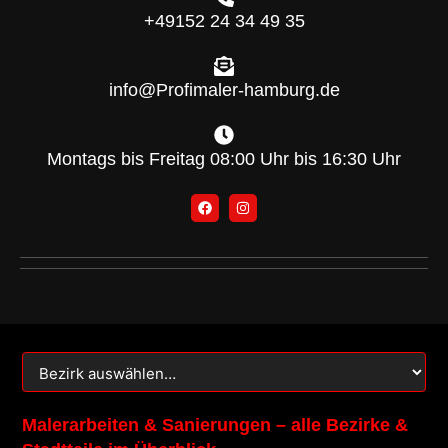
+49152 24 34 49 35
info@Profimaler-hamburg.de
Montags bis Freitag 08:00 Uhr bis 16:30 Uhr
F
I
a
n
c
s
e
t
b
a
o
g
o
r
k
a
m
Malerarbeiten & Sanierungen – alle Bezirke &