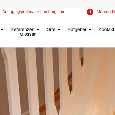
Anfrage@profimaler-hamburg.com
Montag bi
Öffne Leistungen
Öffne Referenzen
Öffne Orte
Öffne Ratgebe
Referenzen
Orte
Ratgeber
Kontakt
Glossar