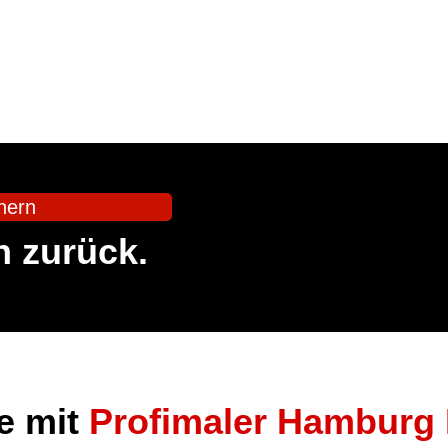
hern
en zurück.
le mit
Profimaler Hamburg