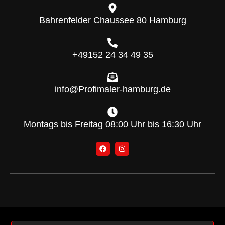
Bahrenfelder Chaussee 80 Hamburg
+49152 24 34 49 35
info@Profimaler-hamburg.de
Montags bis Freitag 08:00 Uhr bis 16:30 Uhr
F
I
a
n
c
s
e
t
b
a
o
g
o
r
k
a
m