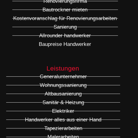
Renovierungsfirma
Bautrockner mieten
Kostenvoranschlag für Renovierungsarbeiten
Sanierung
Allrounder handwerker
Baupreise Handwerker
Leistungen
Generalunternehmer
Wohnungssanierung
Altbausanierung
Sanitär & Heizung
Elektriker
Handwerker alles aus einer Hand
Tapezierarbeiten
Malerarbeiten