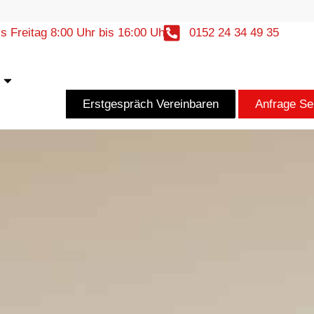
s Freitag 8:00 Uhr bis 16:00 Uhr
0152 24 34 49 35
r
Öffne Kontakt
Erstgespräch Vereinbaren
Anfrage S
015224344935
an
*****
@
****************
rg.de