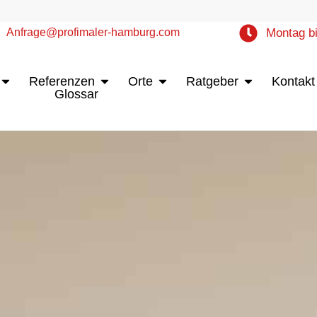
Anfrage@profimaler-hamburg.com
Montag bi
Öffne Leistungen
Öffne Referenzen
Öffne Orte
Öffne Ratgebe
Referenzen
Orte
Ratgeber
Kontakt
Glossar
urg
Mo - Do: 8:00 - 16:00 Uhr | Fr 7:00 - 13:00 Uhr