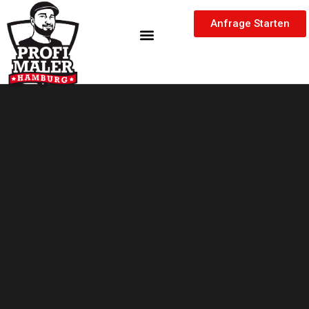
Zum
springen
Inhalt
Anfrage Starten
springen