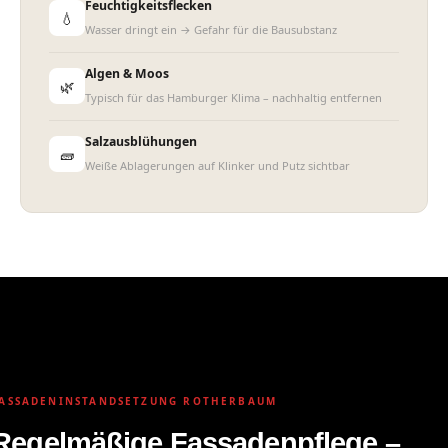
Feuchtigkeitsflecken
💧
Wasser dringt ein → Gefahr für die Bausubstanz
Algen & Moos
🌿
Typisch für das Hamburger Klima – nachhaltig entfernen
Salzausblühungen
🧱
Weiße Ablagerungen auf Klinker und Putz sichtbar
Fassadeninstandsetzung
Rotherbaum
ASSADENINSTANDSETZUNG ROTHERBAUM
Regelmäßige Fassadenpflege –