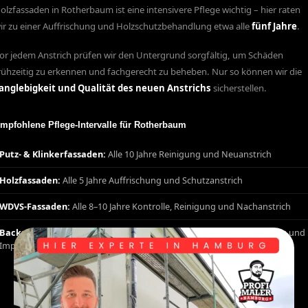
olzfassaden in Rotherbaum ist eine intensivere Pflege wichtig – hier raten
ir zu einer Auffrischung und Holzschutzbehandlung etwa alle
fünf Jahre
.
or jedem Anstrich prüfen wir den Untergrund sorgfältig, um Schäden
rühzeitig zu erkennen und fachgerecht zu beheben. Nur so können wir die
anglebigkeit und Qualität des neuen Anstrichs
sicherstellen.
mpfohlene Pflege-Intervalle für Rotherbaum
Putz- & Klinkerfassaden:
Alle 10 Jahre Reinigung und Neuanstrich
Holzfassaden:
Alle 5 Jahre Auffrischung und Schutzanstrich
WDVS-Fassaden:
Alle 8–10 Jahre Kontrolle, Reinigung und Nachanstrich
Backsteinfassaden in Rotherbaum:
Alle 10–15 Jahre Fugensanierung und
Imprägnierung