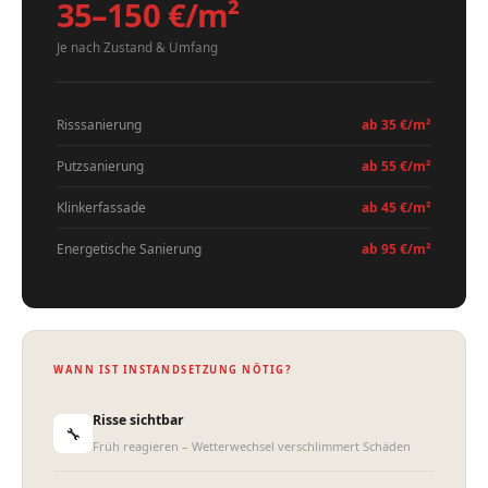
35–150 €/m²
Je nach Zustand & Umfang
Risssanierung
ab 35 €/m²
Putzsanierung
ab 55 €/m²
Klinkerfassade
ab 45 €/m²
Energetische Sanierung
ab 95 €/m²
WANN IST INSTANDSETZUNG NÖTIG?
Risse sichtbar
🔧
Früh reagieren – Wetterwechsel verschlimmert Schäden