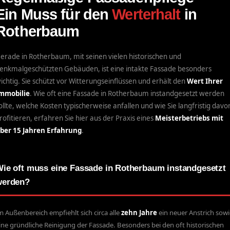
Ein Muss für den
Werterhalt
in
Rotherbaum
erade in Rotherbaum, mit seinen vielen historischen und
enkmalgeschützten Gebäuden, ist eine intakte Fassade besonders
ichtig. Sie schützt vor Witterungseinflüssen und erhält den
Wert Ihrer
mmobilie
. Wie oft eine Fassade in Rotherbaum instandgesetzt werden
ollte, welche Kosten typischerweise anfallen und wie Sie langfristig davo
rofitieren, erfahren Sie hier aus der Praxis eines
Meisterbetriebs mit
ber 15 Jahren Erfahrung
.
ie oft muss eine Fassade in Rotherbaum instandgesetzt
werden?
m Außenbereich empfiehlt sich circa alle
zehn Jahre
ein neuer Anstrich sowi
ine gründliche Reinigung der Fassade. Besonders bei den oft historischen