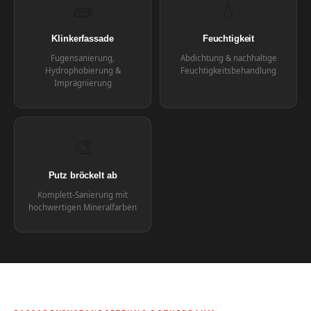
🧱
💧
Klinkerfassade
Feuchtigkeit
Fugensanierung,
Abdichtung & nachhaltige
Hydrophobierung &
Feuchtigkeitsbehandlung
Imprägnierung
🎨
Putz bröckelt ab
Komplett-Sanierung mit
hochwertigen Mineralfarben