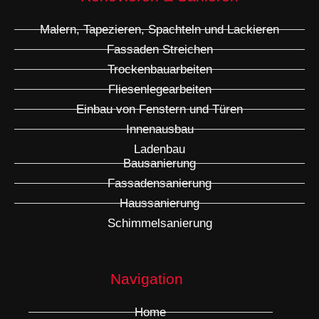
Malern, Tapezieren, Spachteln und Lackieren
Fassaden Streichen
Trockenbauarbeiten
Fliesenlegearbeiten
Einbau von Fenstern und Türen
Innenausbau
Ladenbau
Bausanierung
Fassadensanierung
Haussanierung
Schimmelsanierung
Navigation
Home