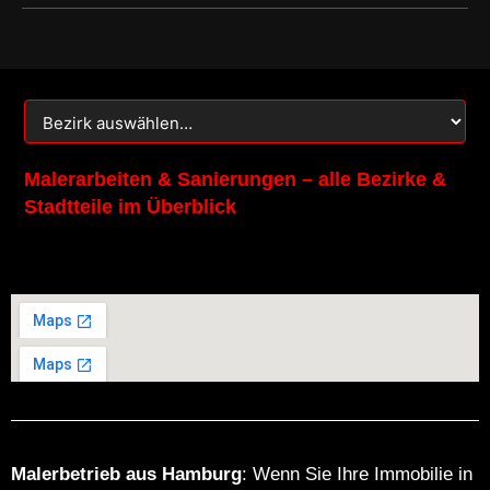
o
g
o
r
k
a
m
Malerarbeiten & Sanierungen – alle Bezirke &
Stadtteile im Überblick
Malerbetrieb aus Hamburg
: Wenn Sie Ihre Immobilie in