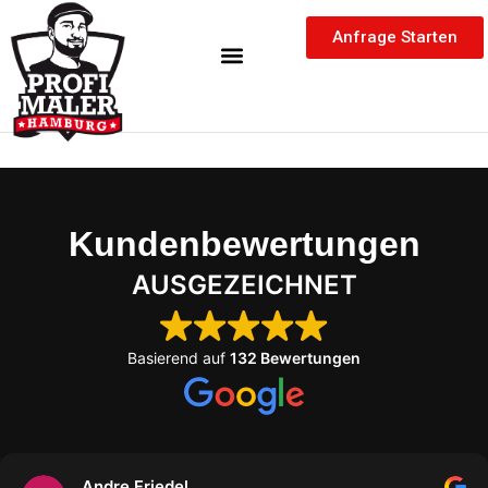
Inhalt
Zum
springen
Anfrage Starten
Inhalt
springen
Kundenbewertungen
AUSGEZEICHNET
Basierend auf
132 Bewertungen
Andre Friedel