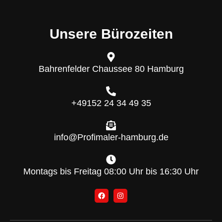
Unsere Bürozeiten
Bahrenfelder Chaussee 80 Hamburg
+49152 24 34 49 35
info@Profimaler-hamburg.de
Montags bis Freitag 08:00 Uhr bis 16:30 Uhr
F
I
a
n
c
s
e
t
b
a