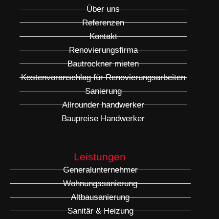
Über uns
Referenzen
Kontakt
Renovierungsfirma
Bautrockner mieten
Kostenvoranschlag für Renovierungsarbeiten
Sanierung
Allrounder handwerker
Baupreise Handwerker
Leistungen
Generalunternehmer
Wohnungssanierung
Altbausanierung
Sanitär & Heizung