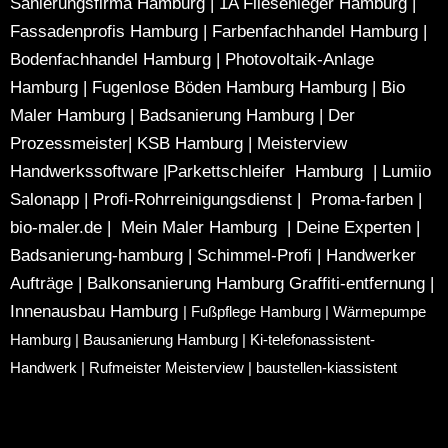
Sanierungsfirma Hamburg
|
1A Fliesenleger Hamburg
|
Fassadenprofis Hamburg
|
Farbenfachhandel Hamburg
|
Bodenfachhandel Hamburg
|
Photovoltaik-Anlage
Hamburg
|
Fugenlose Böden Hamburg Hamburg
|
Bio
Maler Hamburg
|
Badsanierung Hamburg
|
Der
Prozessmeister
|
KSB Hamburg
|
Meisterview
Handwerkssoftware |
Parkettschleifer Hamburg
|
Lumiio
Salonapp
|
Profi-Rohrreinigungsdienst
|
Proma-farben
|
bio-maler.de
|
Mein Maler Hamburg
|
Deine Experten
|
Badsanierung-hamburg
|
Schimmel-Profi
|
Handwerker
Aufträge
|
Balkonsanierung Hamburg
Graffiti-entfernung
|
Innenausbau Hamburg
|
Fußpflege Hamburg
|
Wärmepumpe
Hamburg
|
Bausanierung Hamburg
|
Ki-telefonassistent-
Handwerk
|
Rufmeister Meisterview
|
baustellen-kiassistent