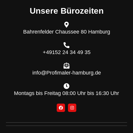
Unsere Bürozeiten
Bahrenfelder Chaussee 80 Hamburg
+49152 24 34 49 35
info@Profimaler-hamburg.de
Montags bis Freitag 08:00 Uhr bis 16:30 Uhr
F
I
a
n
c
s
e
t
b
a
o
g
o
r