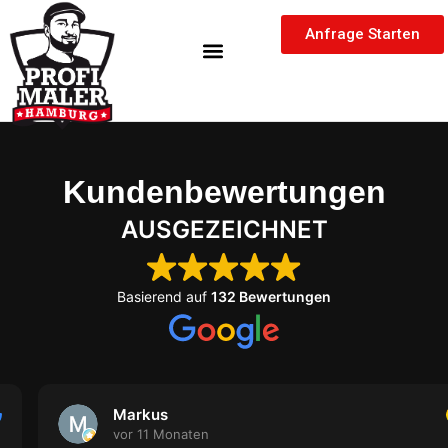
Inhalt
Zum
springen
Anfrage Starten
Inhalt
springen
Kundenbewertungen
AUSGEZEICHNET
Basierend auf
132 Bewertungen
Markus
vor 11 Monaten