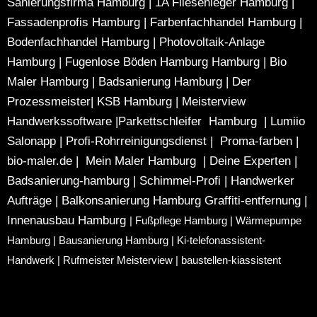
Sanierungsfirma Hamburg
|
1A Fliesenleger Hamburg
|
Fassadenprofis Hamburg
|
Farbenfachhandel Hamburg
|
Bodenfachhandel Hamburg
|
Photovoltaik-Anlage
Hamburg
|
Fugenlose Böden Hamburg Hamburg
|
Bio
Maler Hamburg
|
Badsanierung Hamburg
|
Der
Prozessmeister
|
KSB Hamburg
|
Meisterview
Handwerkssoftware |
Parkettschleifer Hamburg
|
Lumiio
Salonapp
|
Profi-Rohrreinigungsdienst
|
Proma-farben
|
bio-maler.de
|
Mein Maler Hamburg
|
Deine Experten
|
Badsanierung-hamburg
|
Schimmel-Profi
|
Handwerker
Aufträge
|
Balkonsanierung Hamburg
Graffiti-entfernung
|
Innenausbau Hamburg
|
Fußpflege Hamburg
|
Wärmepumpe
Hamburg
|
Bausanierung Hamburg
|
Ki-telefonassistent-
Handwerk
|
Rufmeister Meisterview
|
baustellen-kiassistent