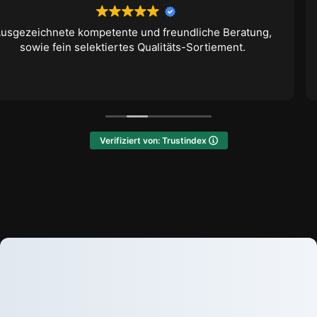
iche Beratung,
Habe eine stark nikotinbelastete W
ortiement.
kernsanieren lassen – von der komp
bis zur einwandfreien Ausführung w
begeistert.
Verifiziert von: Trustindex