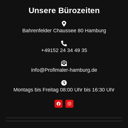
Unsere Bürozeiten
Bahrenfelder Chaussee 80 Hamburg
+49152 24 34 49 35
info@Profimaler-hamburg.de
Montags bis Freitag 08:00 Uhr bis 16:30 Uhr
F
I
a
n
c
s
e
t
b
a
o
g
o
r