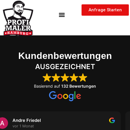
Inhalt
Zum
springen
Anfrage Starten
Inhalt
springen
Kundenbewertungen
AUSGEZEICHNET
Basierend auf
132 Bewertungen
Markus
vor 11 Monaten