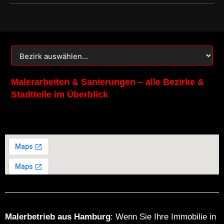
o
g
o
r
k
a
m
Malerarbeiten & Sanierungen – alle Bezirke &
Stadtteile im Überblick
Malerbetrieb aus Hamburg
: Wenn Sie Ihre Immobilie in