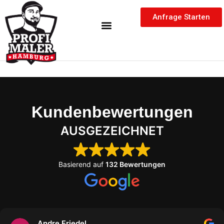
Inhalt
Zum
springen
Anfrage Starten
Inhalt
springen
Kundenbewertungen
AUSGEZEICHNET
Basierend auf
132 Bewertungen
Markus