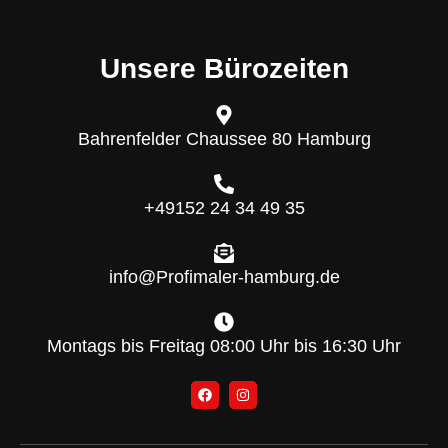
Unsere Bürozeiten
Bahrenfelder Chaussee 80 Hamburg
+49152 24 34 49 35
info@Profimaler-hamburg.de
Montags bis Freitag 08:00 Uhr bis 16:30 Uhr
F
I
a
n
c
s
e
t
b
a