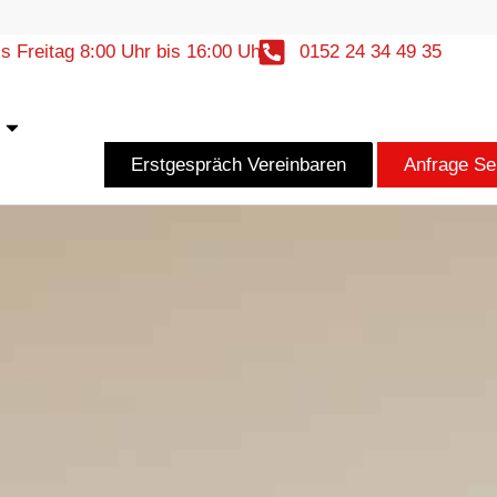
s Freitag 8:00 Uhr bis 16:00 Uhr
0152 24 34 49 35
r
Öffne Kontakt
Erstgespräch Vereinbaren
Anfrage S
015224344935
an
*****
@
****************
rg.de