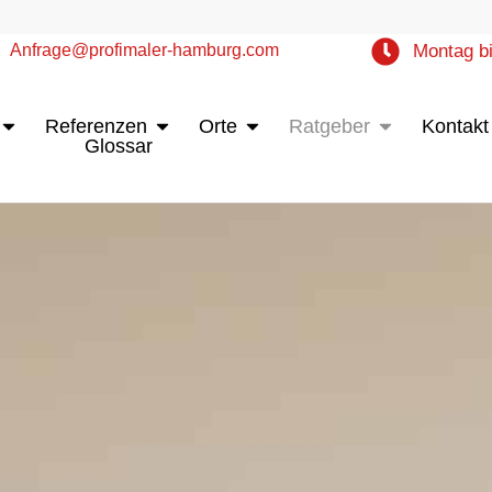
Anfrage@profimaler-hamburg.com
Montag bi
Öffne Leistungen
Öffne Referenzen
Öffne Orte
Öffne Ratgebe
Referenzen
Orte
Ratgeber
Kontakt
Glossar
urg
Mo - Do: 8:00 - 16:00 Uhr | Fr 7:00 - 13:00 Uhr