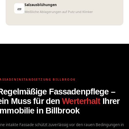
Salzausblühungen
🧱
Weißliche Ablagerungen auf Putz und Klinker
Fassadeninstandsetzung
Billbrook
ASSADENINSTANDSETZUNG BILLBROOK
Regelmäßige Fassadenpflege –
ein Muss für den
Werterhalt
Ihrer
Immobilie in Billbrook
ine intakte Fassade schützt zuverlässig vor den rauen Bedingungen in