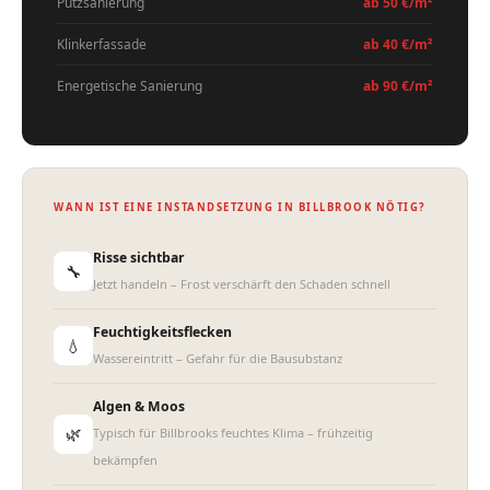
Putzsanierung
ab 50 €/m²
Klinkerfassade
ab 40 €/m²
Energetische Sanierung
ab 90 €/m²
WANN IST EINE INSTANDSETZUNG IN BILLBROOK NÖTIG?
Risse sichtbar
🔧
Jetzt handeln – Frost verschärft den Schaden schnell
Feuchtigkeitsflecken
💧
Wassereintritt – Gefahr für die Bausubstanz
Algen & Moos
🌿
Typisch für Billbrooks feuchtes Klima – frühzeitig
bekämpfen