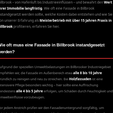
illbrook – von Hafenluft bis Industrieeinflüssen – und bewahrt den
Wert
hrer Immobilie langfristig
. Wie oft eine Fassade in Billbrook
nstandgesetzt werden sollte, welche Kosten dabei entstehen und wie Sie
on unserer Erfahrung als
Meisterbetrieb mit über 15 Jahren Praxis in
illbrook
profitieren, erfahren Sie hier.
ie oft muss eine Fassade in Billbrook instandgesetzt
werden?
ufgrund der speziellen Umweltbelastungen im Billbrooker Industriegebiet
mpfehlen wir, die Fassade im Außenbereich etwa
alle 8 bis 10 Jahre
ründlich zu reinigen und neu zu streichen. Bei
Holzfassaden
ist eine
ntensivere Pflege besonders wichtig – hier sollte eine Auffrischung
indestens
alle 4 bis 5 Jahre
erfolgen, um Schäden durch Feuchtigkeit und
mwelteinflüsse vorzubeugen.
or jedem Anstrich prüfen wir den Fassadenuntergrund sorgfältig, um