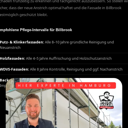
chäden frühzeitig zu erkennen und fachgerecht auszubessern. So stellen wi
icher, dass der neue Anstrich optimal haftet und die Fassade in Billbrook
estmöglich geschützt bleibt.
mpfohlene Pflege-Intervalle für Billbrook
Putz- & Klinkerfassaden:
Alle 8–10 Jahre gründliche Reinigung und
Neuanstrich
Holzfassaden:
Alle 4–5 Jahre Auffrischung und Holzschutzanstrich
WDVS-Fassaden:
Alle 8 Jahre Kontrolle, Reinigung und ggf. Nachanstrich
Backsteinfassaden Billbrook:
Alle 10–15 Jahre Fugensanierung und
Imprägnierung