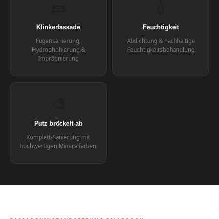
🧱
💧
Klinkerfassade
Feuchtigkeit
Fugensanierung,
Abdichtung & nachhaltige
Hydrophobierung &
Feuchtigkeitsbehandlung
Imprägnierung
🎨
Putz bröckelt ab
Komplett-Sanierung mit
hochwertigen Mineralfarben