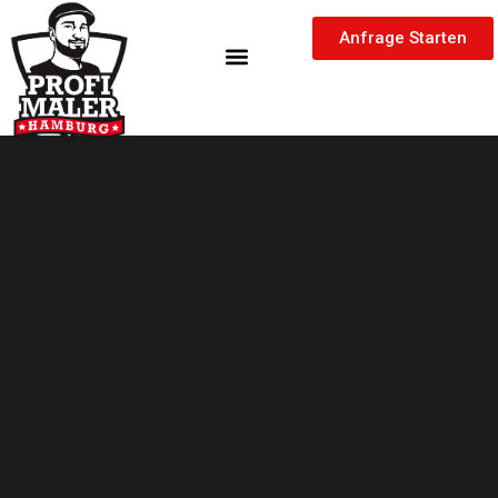
Zum
springen
Inhalt
Anfrage Starten
springen