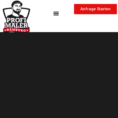
Zum
springen
Inhalt
Anfrage Starten
springen