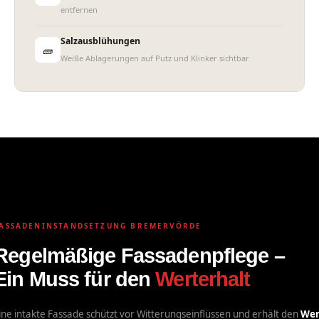
entfernen
Salzausblühungen
🧱
Weiße Ablagerungen auf Putz und Klinker sichtbar
Fassadeninstandsetzung
Bremervoerde
ASSADENINSTANDSETZUNG BREMERVÖRDE
Regelmäßige Fassadenpflege –
Ein Muss für den
Werterhalt
ine intakte Fassade schützt vor Witterungseinflüssen und erhält den
Wer