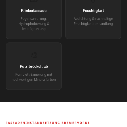
Klinkerfassade
Feuchtigkeit
Fugensanierung,
Abdichtung & nachhaltige
Hydrophobierung &
Feuchtigkeitsbehandlung
Imprägnierung
🎨
Putz bröckelt ab
Komplett-Sanierung mit
hochwertigen Mineralfarben
FASSADENINSTANDSETZUNG BREMERVÖRDE