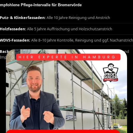
mpfohlene Pflege-Intervalle für Bremervörde
Putz- & Klinkerfassaden:
Alle 10 Jahre Reinigung und Anstrich
Holzfassaden:
Alle 5 Jahre Auffrischung und Holzschutzanstrich
WDVS-Fassaden:
Alle 8–10 Jahre Kontrolle, Reinigung und ggf. Nachanstric
Backsteinfassaden Bremervörde:
Alle 10–15 Jahre Fugensanierung und
Imprägnierung