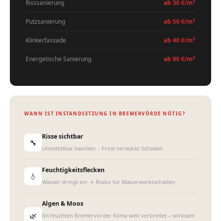
Risssanierung
ab 30 €/m²
Putzsanierung
ab 50 €/m²
Klinkerfassade
ab 40 €/m²
Energetische Sanierung
ab 90 €/m²
WANN IST INSTANDSETZUNG IN BREMERVÖRDE NÖTIG?
Risse sichtbar
🔧
Unmittelbar handeln – Frost verstärkt Schäden
Feuchtigkeitsflecken
💧
Wasser dringt ein → Risiko für Mauerwerksschäden
Algen & Moos
🌿
Im feuchten Bremervörder Klima weit verbreitet – wirksam