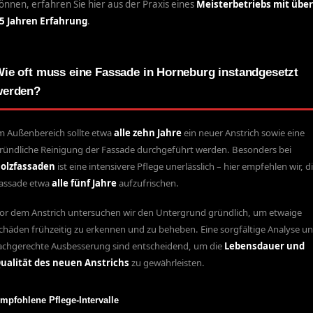
önnen, erfahren Sie hier aus der Praxis eines
Meisterbetriebs mit übe
5 Jahren Erfahrung
.
ie oft muss eine Fassade in Horneburg instandgesetzt
werden?
m Außenbereich sollte etwa
alle zehn Jahre
ein neuer Anstrich sowie eine
ründliche Reinigung der Fassade durchgeführt werden. Besonders bei
olzfassaden
ist eine intensivere Pflege unerlässlich – hier empfehlen wir, d
assade etwa
alle fünf Jahre
aufzufrischen.
or dem Anstrich untersuchen wir den Untergrund gründlich, um etwaige
chäden frühzeitig zu erkennen und zu beheben. Eine sorgfältige Analyse u
achgerechte Ausbesserung sind entscheidend, um die
Lebensdauer und
ualität des neuen Anstrichs
zu gewährleisten.
mpfohlene Pflege-Intervalle