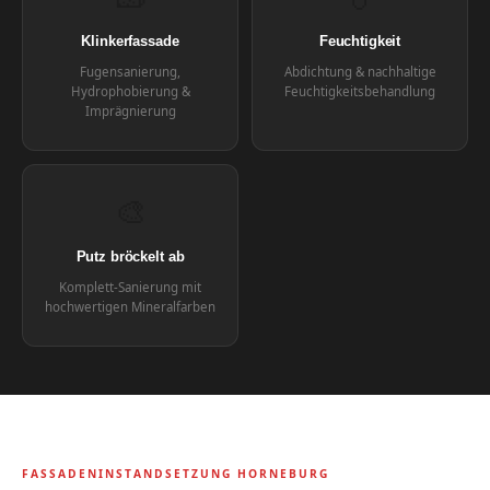
Klinkerfassade
Feuchtigkeit
Fugensanierung,
Abdichtung & nachhaltige
Hydrophobierung &
Feuchtigkeitsbehandlung
Imprägnierung
🎨
Putz bröckelt ab
Komplett-Sanierung mit
hochwertigen Mineralfarben
FASSADENINSTANDSETZUNG HORNEBURG