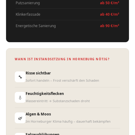
Putzsanierung
ab 50 €/m²
Klinkerfassade
ab 40 €/m²
Energetische Sanierung
ab 90 €/m²
WANN IST INSTANDSETZUNG IN HORNEBURG NÖTIG?
Risse sichtbar
🔧
Sofort handeln – Frost verschärft den Schaden
Feuchtigkeitsflecken
💧
Wassereintritt → Substanzschaden droht
Algen & Moos
🌿
Im Horneburger Klima häufig – dauerhaft bekämpfen
Salzausblühungen