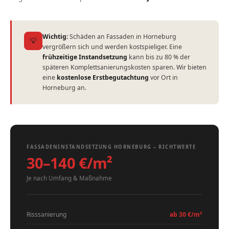
Wichtig:
Schäden an Fassaden in Horneburg
💡
vergrößern sich und werden kostspieliger. Eine
frühzeitige Instandsetzung
kann bis zu 80 % der
späteren Komplettsanierungskosten sparen. Wir bieten
eine
kostenlose Erstbegutachtung
vor Ort in
Horneburg an.
FASSADENINSTANDSETZUNG HORNEBURG – RICHTWERTE
30–140 €/m²
Je nach Umfang & Maßnahme
Risssanierung
ab 30 €/m²