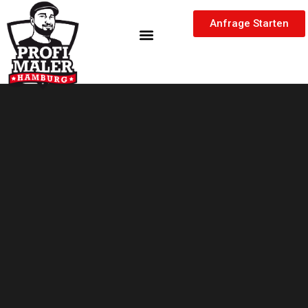
Zum
springen
Inhalt
Anfrage Starten
springen