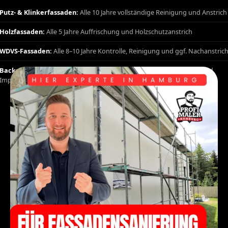
Putz- & Klinkerfassaden:
Alle 10 Jahre vollständige Reinigung und Anstrich
Holzfassaden:
Alle 5 Jahre Auffrischung und Holzschutzanstrich
WDVS-Fassaden:
Alle 8–10 Jahre Kontrolle, Reinigung und ggf. Nachanstric
Backsteinfassaden Horneburg:
Alle 10–15 Jahre Fugensanierung und
Imprägnierung