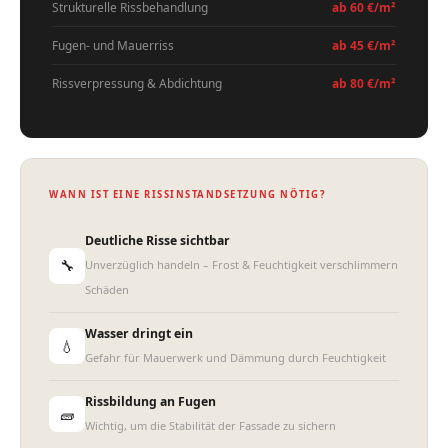
Strukturelle Rissbehandlung
ab 60 €/m²
Fugen- und Mauerriss
ab 45 €/m²
Rissverpressung & Abdichtung
ab 80 €/m²
WANN IST EINE RISSINSTANDSETZUNG NÖTIG?
Deutliche Risse sichtbar
🔧
Unverzüglich handeln – Frost & Feuchtigkeit verschlimmern
Schäden
Wasser dringt ein
💧
Gefahr für Mauerwerk und Dämmung durch Feuchtigkeit
Rissbildung an Fugen
🧱
Wichtig, um die Stabilität der Fassade zu sichern