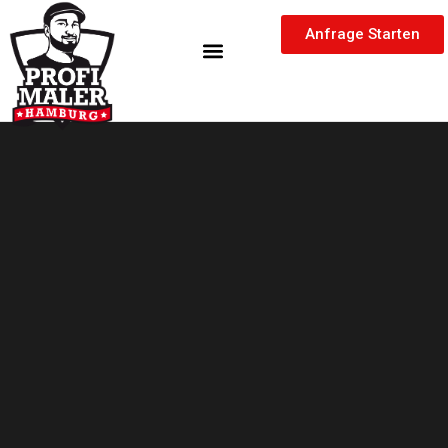
Zum
springen
Inhalt
Anfrage Starten
springen