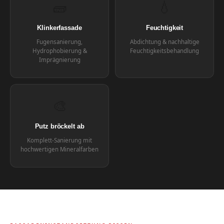
🧱
💧
Klinkerfassade
Feuchtigkeit
Fugensanierung,
Abdichtung & nachhaltige
Hydrophobierung &
Feuchtigkeitsbehandlung
Imprägnierung
🎨
Putz bröckelt ab
Komplett-Sanierung mit
hochwertigen Mineralfarben