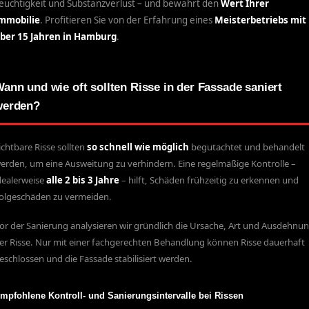
euchtigkeit und Substanzverlust – und bewahrt den
Wert Ihrer
mmobilie
. Profitieren Sie von der Erfahrung eines
Meisterbetriebs mit
ber 15 Jahren in Hamburg
.
ann und wie oft sollten Risse in der Fassade saniert
werden?
ichtbare Risse sollten
so schnell wie möglich
begutachtet und behandelt
erden, um eine Ausweitung zu verhindern. Eine regelmäßige Kontrolle –
dealerweise
alle 2 bis 3 Jahre
– hilft, Schäden frühzeitig zu erkennen und
olgeschäden zu vermeiden.
or der Sanierung analysieren wir gründlich die Ursache, Art und Ausdehnu
er Risse. Nur mit einer fachgerechten Behandlung können Risse dauerhaft
eschlossen und die Fassade stabilisiert werden.
mpfohlene Kontroll- und Sanierungsintervalle bei Rissen