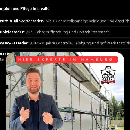
mpfohlene Pflege-Intervalle
Putz- & Klinkerfassaden:
Alle 10 Jahre vollständige Reinigung und Anstrich
Holzfassaden:
Alle 5 Jahre Auffrischung und Holzschutzanstrich
WDVS-Fassaden:
Alle 8–10 Jahre Kontrolle, Reinigung und ggf. Nachanstric
Backsteinfassaden Stuhr:
Alle 10–15 Jahre Fugensanierung und
Imprägnierung