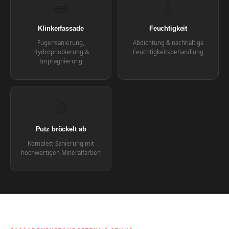
🧱
💧
Klinkerfassade
Feuchtigkeit
Fugensanierung,
Abdichtung & nachhaltige
Hydrophobierung &
Feuchtigkeitsbehandlung
Imprägnierung
🎨
Putz bröckelt ab
Komplett-Sanierung mit
hochwertigen Mineralfarben