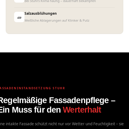
Bei Stuhrs Klima häufig – dauerhaft bekämpfen
Salzausblühungen
🧱
Weißliche Ablagerungen auf Klinker & Putz
Fassadeninstandsetzung
Stuhr
ASSADENINSTANDSETZUNG STUHR
Regelmäßige Fassadenpflege –
Ein Muss für den
Werterhalt
ine intakte Fassade schützt nicht nur vor Wetter und Feuchtigkeit – sie