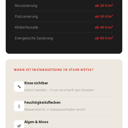
Risssanierung
ab 30 €/m²
Putzsanierung
ab 50 €/m²
Klinkerfassade
ab 40 €/m²
Energetische Sanierung
ab 90 €/m²
WANN IST INSTANDSETZUNG IN STUHR NÖTIG?
Risse sichtbar
🔧
Sofort handeln – Frost verschärft den Schaden
Feuchtigkeitsflecken
💧
Wassereintritt → Substanzschaden droht
Algen & Moos
🌿