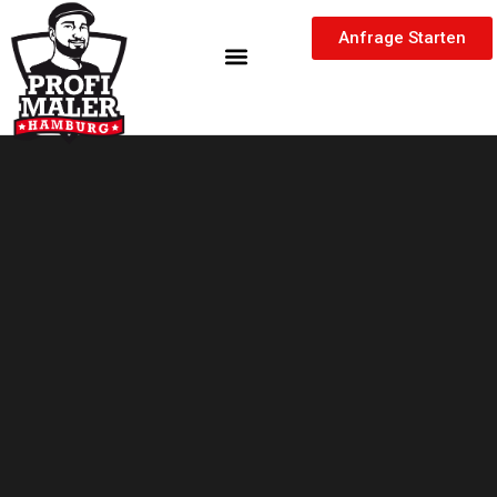
Zum
springen
Inhalt
Anfrage Starten
springen