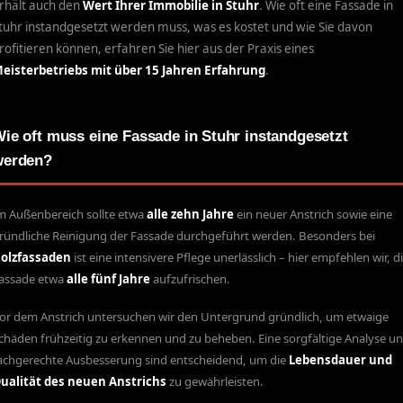
rhält auch den
Wert Ihrer Immobilie in Stuhr
. Wie oft eine Fassade in
tuhr instandgesetzt werden muss, was es kostet und wie Sie davon
rofitieren können, erfahren Sie hier aus der Praxis eines
eisterbetriebs mit über 15 Jahren Erfahrung
.
ie oft muss eine Fassade in Stuhr instandgesetzt
werden?
m Außenbereich sollte etwa
alle zehn Jahre
ein neuer Anstrich sowie eine
ründliche Reinigung der Fassade durchgeführt werden. Besonders bei
olzfassaden
ist eine intensivere Pflege unerlässlich – hier empfehlen wir, d
assade etwa
alle fünf Jahre
aufzufrischen.
or dem Anstrich untersuchen wir den Untergrund gründlich, um etwaige
chäden frühzeitig zu erkennen und zu beheben. Eine sorgfältige Analyse u
achgerechte Ausbesserung sind entscheidend, um die
Lebensdauer und
ualität des neuen Anstrichs
zu gewährleisten.