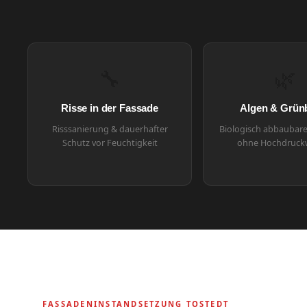
🔧
🌿
Risse in der Fassade
Algen & Grün
Risssanierung & dauerhafter
Biologisch abbaubar
Schutz vor Feuchtigkeit
ohne Hochdruck
FASSADENINSTANDSETZUNG TOSTEDT