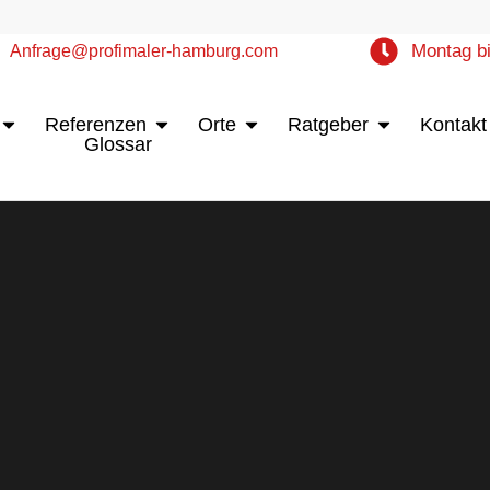
Montag bi
Anfrage@profimaler-hamburg.com
Öffne Leistungen
Öffne Referenzen
Öffne Orte
Öffne Ratgebe
Referenzen
Orte
Ratgeber
Kontakt
Glossar
urg
Mo - Do: 8:00 - 16:00 Uhr | Fr 7:00 - 13:00 Uhr