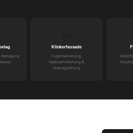
🧱
belag
Klinkerfassade
F
e Reinigung
Fugensanierung,
Abdicht
wasser
Hydrophobierung &
Feucht
Imprägnierung