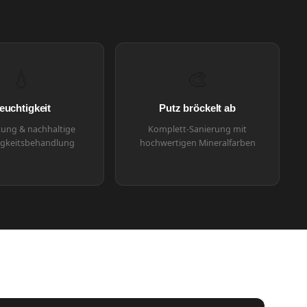
💧
🎨
euchtigkeit
Putz bröckelt ab
ung & nachhaltige
Komplett-Sanierung mit
igkeitsbehandlung
hochwertigen Mineralfarben