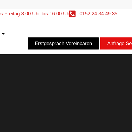
s Freitag 8:00 Uhr bis 16:00 Uhr
0152 24 34 49 35
r
Öffne Kontakt
Erstgespräch Vereinbaren
Anfrage S
015224344935
an
*****
@
****************
rg.de