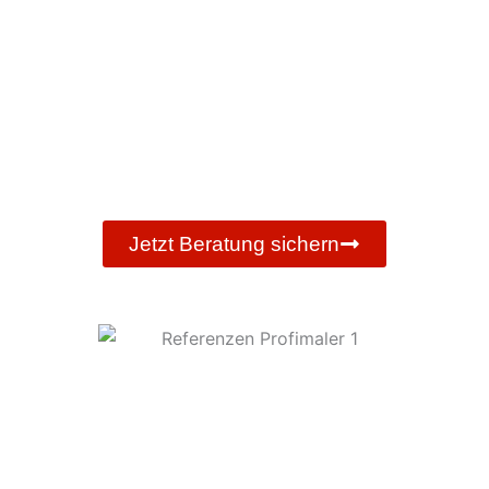
Sicherheit und Stabilität Ihres Zuhauses.
Unser Ziel ist es, unseren Kunden einen
umfassenden Service zu bieten, der dazu beiträgt,
Lösungen in kürzester Zeit zu realisieren.
Jetzt Beratung sichern