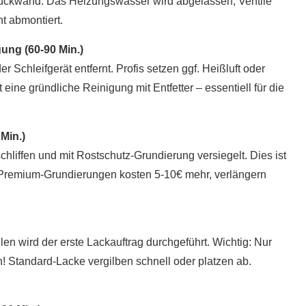
ückwand. Das Heizungswasser wird abgelassen, Ventile
t abmontiert.
ung (60-90 Min.)
 Schleifgerät entfernt. Profis setzen ggf. Heißluft oder
 eine gründliche Reinigung mit Entfetter – essentiell für die
Min.)
chliffen und mit Rostschutz-Grundierung versiegelt. Dies ist
it. Premium-Grundierungen kosten 5-10€ mehr, verlängern
len wird der erste Lackauftrag durchgeführt. Wichtig: Nur
! Standard-Lacke vergilben schnell oder platzen ab.