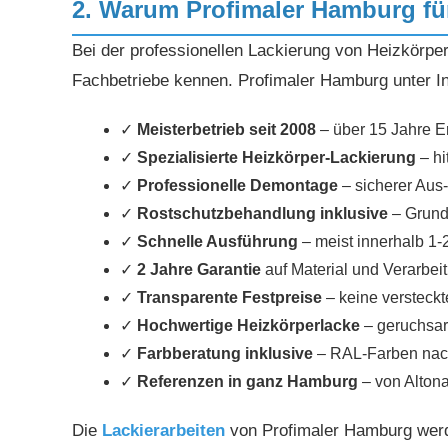
2. Warum Profimaler Hamburg für
Bei der professionellen Lackierung von Heizkörpern
Fachbetriebe kennen. Profimaler Hamburg unter Inh
✓
Meisterbetrieb seit 2008
– über 15 Jahre E
✓
Spezialisierte Heizkörper-Lackierung
– hi
✓
Professionelle Demontage
– sicherer Aus
✓
Rostschutzbehandlung inklusive
– Grund
✓
Schnelle Ausführung
– meist innerhalb 1
✓
2 Jahre Garantie
auf Material und Verarbei
✓
Transparente Festpreise
– keine versteck
✓
Hochwertige Heizkörperlacke
– geruchsar
✓
Farbberatung inklusive
– RAL-Farben na
✓
Referenzen in ganz Hamburg
– von Altona
Die
Lackierarbeiten
von Profimaler Hamburg werde