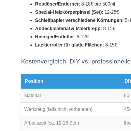
Rostlöser/Entferner:
8-18€ pro 500ml
Spezial-Heizkörperpinsel (Set):
12-25€
Schleifpapier verschiedene Körnungen:
5-
Abdeckmaterial & Malerkrepp:
8-15€
Reiniger/Entfetter:
6-12€
Lackierroller für glatte Flächen:
8-15€
Kostenvergleich: DIY vs. professionell
Position
DI
Material
80
Werkzeug (falls nicht vorhanden)
45
Arbeitszeit (ca. 12-16 Std.)
Ihr