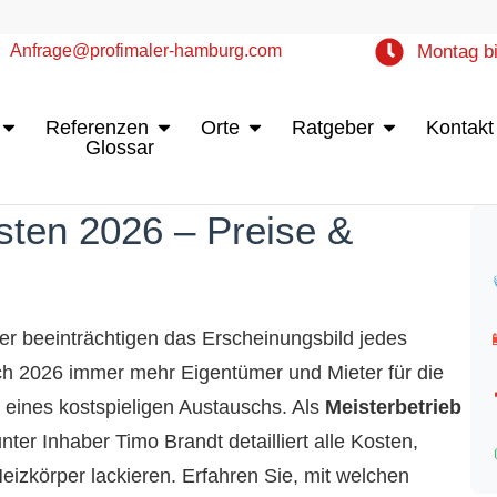
Anfrage@profimaler-hamburg.com
Montag bi
Öffne Leistungen
Öffne Referenzen
Öffne Orte
Öffne Ratgebe
Referenzen
Orte
Ratgeber
Kontakt
Glossar
sten 2026 – Preise &
per beeinträchtigen das Erscheinungsbild jedes
h 2026 immer mehr Eigentümer und Mieter für die
t eines kostspieligen Austauschs. Als
Meisterbetrieb
ter Inhaber Timo Brandt detailliert alle Kosten,
eizkörper lackieren. Erfahren Sie, mit welchen