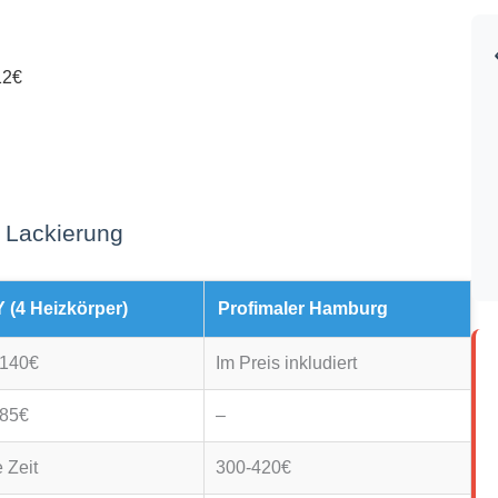
12€
e Lackierung
Y (4 Heizkörper)
Profimaler Hamburg
-140€
Im Preis inkludiert
-85€
–
e Zeit
300-420€