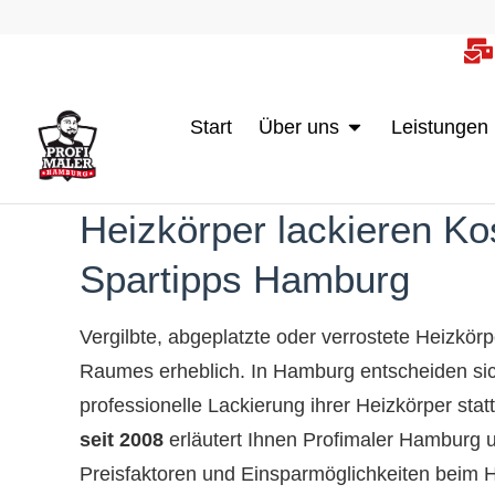
Inhalt
Zum
springen
Inhalt
springen
Öffne Über uns
Start
Über uns
Leistungen
Heizkörper lackieren Ko
Spartipps Hamburg
Vergilbte, abgeplatzte oder verrostete Heizkör
Raumes erheblich. In Hamburg entscheiden sic
professionelle Lackierung ihrer Heizkörper stat
seit 2008
erläutert Ihnen Profimaler Hamburg un
Preisfaktoren und Einsparmöglichkeiten beim H