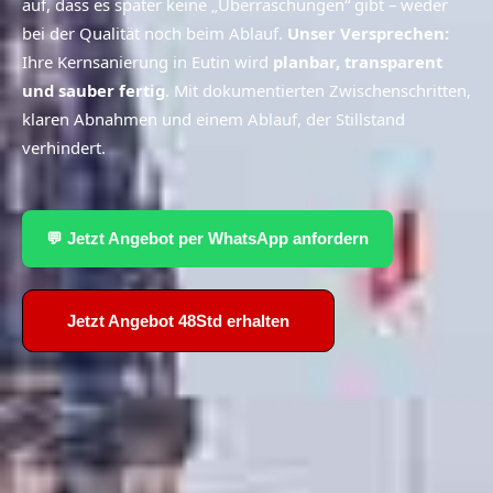
auf,
dass es später keine „Überraschungen“ gibt – weder
bei der Qualität noch beim Ablauf.
Unser Versprechen:
Ihre Kernsanierung in Eutin wird
planbar, transparent
und sauber fertig
.
Mit dokumentierten Zwischenschritten,
klaren Abnahmen und einem Ablauf, der Stillstand
verhindert.
💬 Jetzt Angebot per WhatsApp anfordern
Jetzt Angebot 48Std erhalten