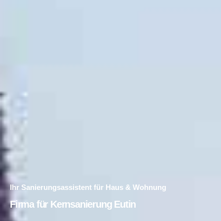
Ihr Sanierungsassistent für Haus & Wohnung
Firma für Kernsanierung Eutin