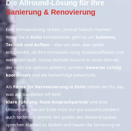
Die Allround-Lösung für Ihre
Sanierung & Renovierung
Eine Kernsanierung ist kein „einmal hübsch machen“.
Wenn Sie in
Eutin
kernsanieren, geht es um
Substanz,
Technik und Aufbau
– also um alles, was später
entscheidet, ob Ihre Immobilie ruhig, trocken,
effizient und
wertstabil läuft. Genau deshalb braucht es einen Betrieb,
der nicht nur optisch abliefert, sondern
Gewerke richtig
koordiniert
und die Reihenfolge beherrscht.
Als
Firma für Kernsanierung in Eutin
stehen wir für das,
was auf Baustellen oft fehlt:
klare Führung
,
feste Ansprechpartner
und eine
Umsetzung, die am Ende nicht nur gut aussieht,
sondern
auch technisch stimmt. Wir prüfen den Bestand sauber,
sprechen Klartext zu Risiken und bauen die Sanierung so