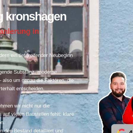
ng kronshagen
anierung in
dern ein tiefgreifender Neubeginn
agende Substanz, moderne
 also um genau die Faktoren, die
rterhalt entscheiden.
hmen wir nicht nur die
uf vielen Baustellen fehlt: klare
on.
 den Bestand detailliert und