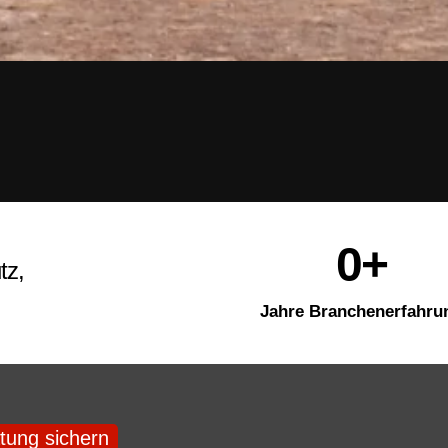
0
+
tz,
Jahre Branchenerfahru
tung sichern