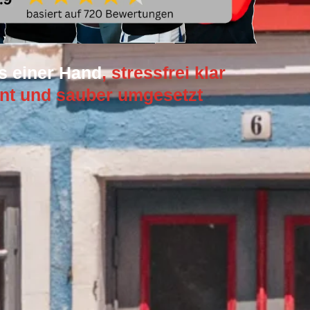
s einer Hand
, stressfrei klar
nt und sauber umgesetzt