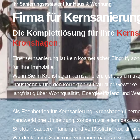
Ihr Sanierungsassistent für Haus & Wohnung
Firma für Kernsanieru
Die Komplettlösung für Ihre
Kerns
Kronshagen
Eine Kernsanierung ist kein kosmetischer Eingriff, son
für Ihre Immobilie.
Wenn Sie in Kronshagen kernsanieren, geht es um tr
Haustechnik und den korrekten Aufbau aller Gewerke –
langfristig über Wohnqualität, Energieeffizienz und We
Als Fachbetrieb für Kernsanierung Kronshagen überne
handwerkliche Umsetzung, sondern vor allem das, was a
Struktur, saubere Planung und verlässliche Koordinati
Wir denken die Sanierung von innen nach außen, prüfen